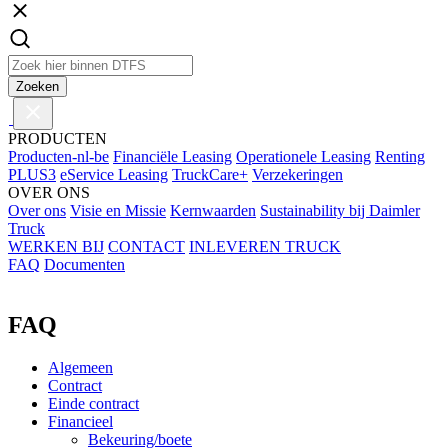
Zoeken
PRODUCTEN
Producten-nl-be
Financiële Leasing
Operationele Leasing
Renting
PLUS3
eService Leasing
TruckCare+
Verzekeringen
OVER ONS
Over ons
Visie en Missie
Kernwaarden
Sustainability bij Daimler
Truck
WERKEN BIJ
CONTACT
INLEVEREN TRUCK
FAQ
Documenten
FAQ
Algemeen
Contract
Einde contract
Financieel
Bekeuring/boete