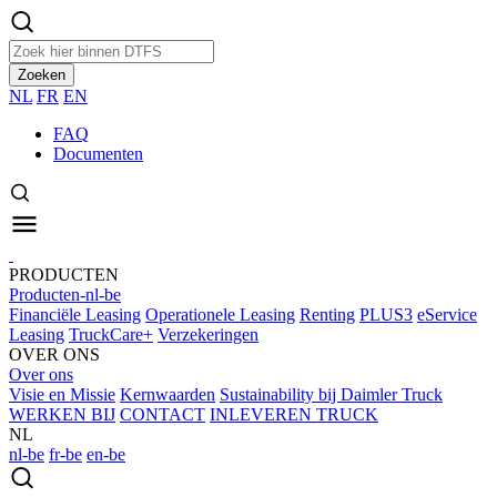
Zoeken
NL
FR
EN
FAQ
Documenten
PRODUCTEN
Producten-nl-be
Financiële Leasing
Operationele Leasing
Renting
PLUS3
eService
Leasing
TruckCare+
Verzekeringen
OVER ONS
Over ons
Visie en Missie
Kernwaarden
Sustainability bij Daimler Truck
WERKEN BIJ
CONTACT
INLEVEREN TRUCK
NL
nl-be
fr-be
en-be