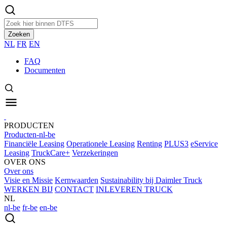
Zoeken
NL
FR
EN
FAQ
Documenten
PRODUCTEN
Producten-nl-be
Financiële Leasing
Operationele Leasing
Renting
PLUS3
eService
Leasing
TruckCare+
Verzekeringen
OVER ONS
Over ons
Visie en Missie
Kernwaarden
Sustainability bij Daimler Truck
WERKEN BIJ
CONTACT
INLEVEREN TRUCK
NL
nl-be
fr-be
en-be