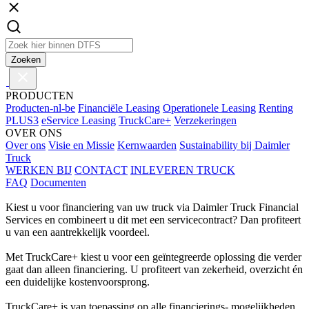
Zoeken
PRODUCTEN
Producten-nl-be
Financiële Leasing
Operationele Leasing
Renting
PLUS3
eService Leasing
TruckCare+
Verzekeringen
OVER ONS
Over ons
Visie en Missie
Kernwaarden
Sustainability bij Daimler
Truck
WERKEN BIJ
CONTACT
INLEVEREN TRUCK
FAQ
Documenten
Kiest u voor financiering van uw truck via Daimler Truck Financial
Services en combineert u dit met een servicecontract? Dan profiteert
u van een aantrekkelijk voordeel.
Met TruckCare+ kiest u voor een geïntegreerde oplossing die verder
gaat dan alleen financiering. U profiteert van zekerheid, overzicht én
een duidelijke kostenvoorsprong.
TruckCare+ is van toepassing op alle financierings- mogelijkheden