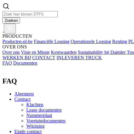
Zoeken
PRODUCTEN
Producten-nl-be
Financiële Leasing
Operationele Leasing
Renting
P
OVER ONS
Over ons
Visie en Missie
Kernwaarden
Sustainability bij Daimler Tr
WERKEN BIJ
CONTACT
INLEVEREN TRUCK
FAQ
Documenten
FAQ
Algemeen
Contract
Klachten
Lease documenten
Nummerplaat
Voertuigdocumenten
Wijziging
Einde contract