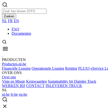
Zoeken
NL
FR
EN
FAQ
Documenten
PRODUCTEN
Producten-nl-be
Financiële Leasing
Operationele Leasing
Renting
PLUS3
eService L
OVER ONS
Over ons
Visie en Missie
Kernwaarden
Sustainability bij Daimler Truck
WERKEN BIJ
CONTACT
INLEVEREN TRUCK
NL
nl-be
fr-be
en-be