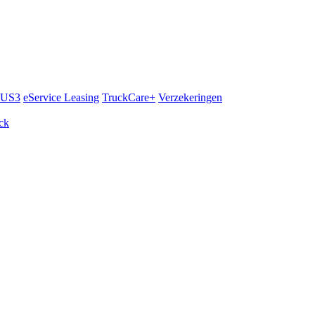
LUS3
eService Leasing
TruckCare+
Verzekeringen
uck